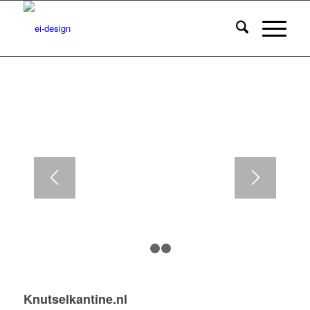
1
2
3
Knutselkantine.nl